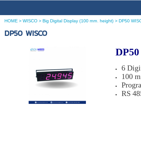
HOME
>
WISCO
>
Big Digital Display (100 mm. height)
>
DP50 WIS
DP50 WISCO
DP50 
6 Digi
100 m
Progr
RS 48