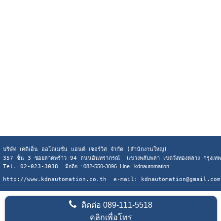
บริษัท เคดีเอ็น ออโตเมชั่น แอนด์ เซอร์วิส จำกัด (สำนักงานใหญ่)
357 ชั้น 3 ซอยลาดพร้าว 94 ถนนอินทราภรณ์ แขวงพลับพลา เขตวังทองหลาง กรุงเ
Tel. 02-023-3038
มือถือ : 082-550-3096 Line : kdnautomation
http://www.kdnautomation.co.th e-mail: kdnautomation@gmail.com
ติดต่อ
089-111-5518
คลิกเพื่อโทร