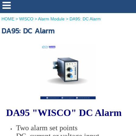
HOME
>
WISCO
>
Alarm Module
>
DA95: DC Alarm
DA95: DC Alarm
DA95 "WISCO" DC Alarm
Two alarm set points
DC. current or voltage input