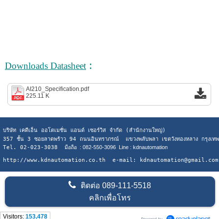
:
Downloads Datasheet
AI210_Specification.pdf
225.11 K
บริษัท เคดีเอ็น ออโตเมชั่น แอนด์ เซอร์วิส จำกัด (สำนักงานใหญ่)
357 ชั้น 3 ซอยลาดพร้าว 94 ถนนอินทราภรณ์ แขวงพลับพลา เขตวังทองหลาง กรุงเ
Tel. 02-023-3038
มือถือ : 082-550-3096 Line : kdnautomation
http://www.kdnautomation.co.th e-mail: kdnautomation@gmail.com
ติดต่อ
089-111-5518
คลิกเพื่อโทร
Visitors:
153,478